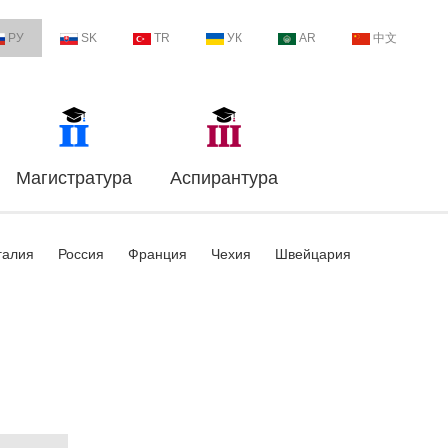
РУ
SK
TR
УК
AR
中文
Магистратура
Аспирантура
галия
Россия
Франция
Чехия
Швейцария