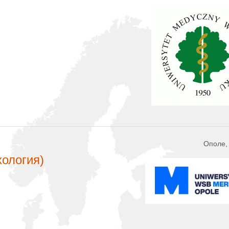
Ополе,
хология)