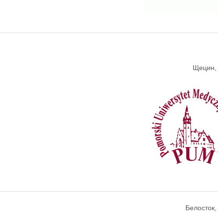
Щецин,
Белосток