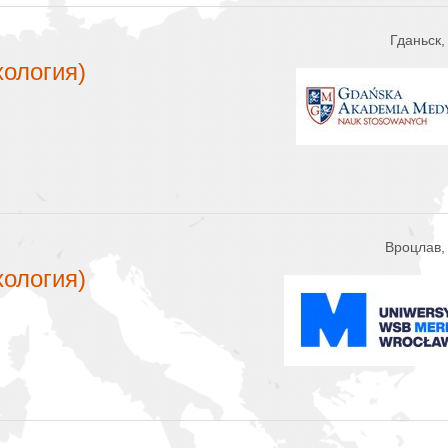
Гданьск
хология)
Вроцлав,
хология)