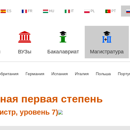
ES
FR
HU
IT
PL
PT
я
ВУЗы
Бакалавриат
Магистратура
обритания
Германия
Испания
Италия
Польша
Порту
ная первая степень
истр, уровень 7)