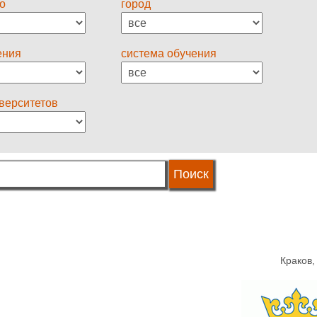
о
город
ения
система обучения
иверситетов
Краков