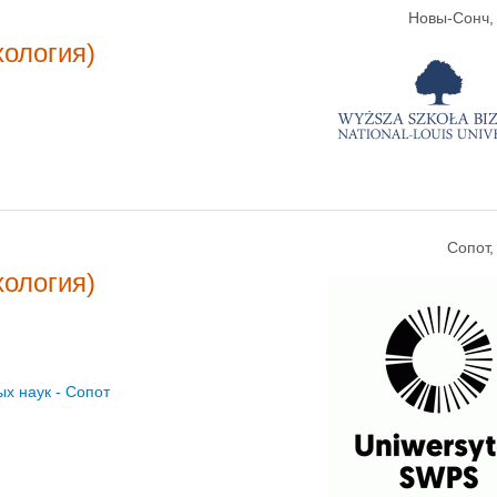
Новы-Сонч,
хология)
Сопот
хология)
х наук - Сопот