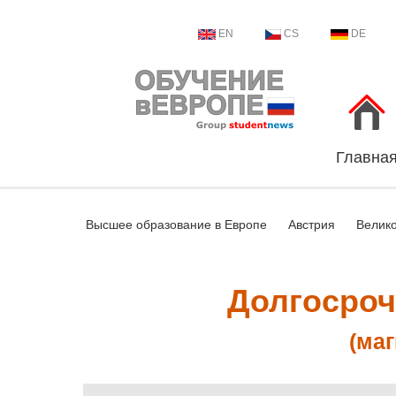
EN
CS
DE
Главна
Высшее образование в Европе
Австрия
Велик
Долгосроч
(маг