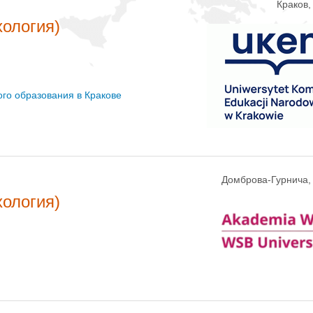
Краков
хология)
ого образования в Кракове
Домброва-Гурнича,
хология)