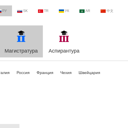
РУ
SK
TR
УК
AR
中文
Магистратура
Аспирантура
галия
Россия
Франция
Чехия
Швейцария