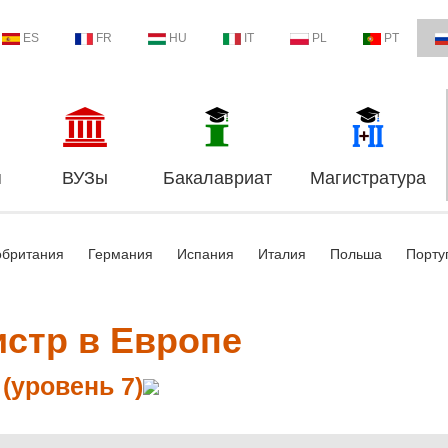
ES
FR
HU
IT
PL
PT
я
ВУЗы
Бакалавриат
Магистратура
обритания
Германия
Испания
Италия
Польша
Порту
истр в Европе
(уровень 7)