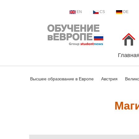
EN
CS
DE
Главна
Высшее образование в Европе
Австрия
Велик
Маг