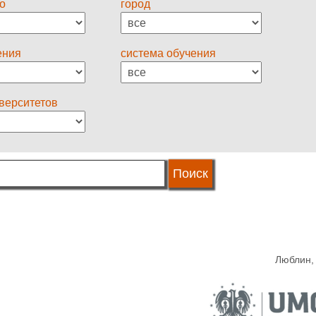
о
город
ения
система обучения
иверситетов
Люблин,