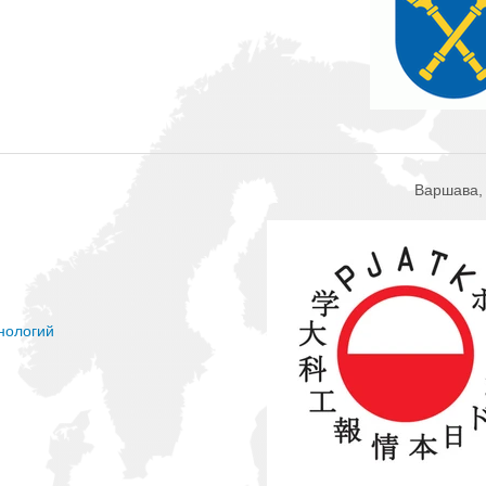
Варшава,
нологий