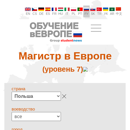
EN
CS
DE
ES
FR
HU
IT
PL
PT
РУ
SK
TR
УК
AR
中文
Магистр в Европе
(уровень 7)
страна
воеводство
город