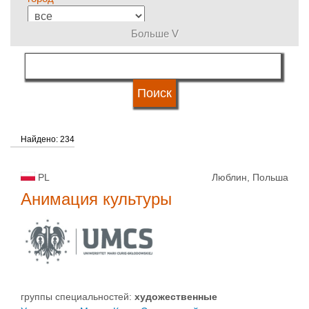
Больше V
группы специальностей
язык обучения
Найдено: 234
система обучения
PL
Люблин, Польша
типы университетов
Анимация культуры
статус университетов
группы специальностей:
художественные