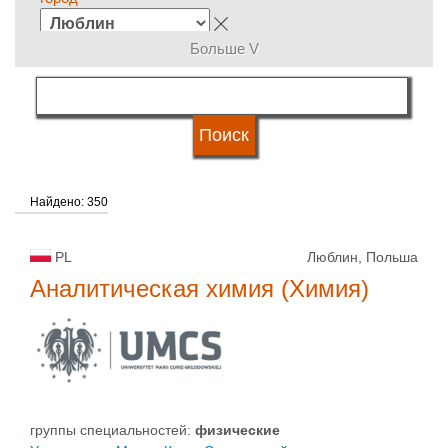
Больше V
группы специальностей
язык обучения
Найдено: 350
система обучения
PL
Люблин, Польша
типы университетов
Аналитическая химия (Химия)
статус университетов
группы специальностей:
физическиe