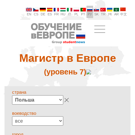
EN
CS
DE
ES
FR
HU
IT
PL
PT
РУ
SK
TR
УК
AR
中文
Магистр в Европе
(уровень 7)
страна
воеводство
город