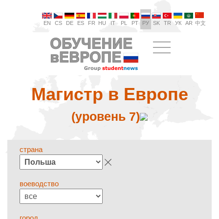
EN
CS
DE
ES
FR
HU
IT
PL
PT
РУ
SK
TR
УК
AR
中文
Магистр в Европе
(уровень 7)
страна
воеводство
город