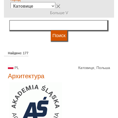
Больше V
группы специальностей
язык обучения
Найдено: 177
система обучения
PL
Катовице, Польша
типы университетов
Архитектура
статус университетов