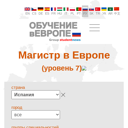
EN
CS
DE
ES
FR
HU
IT
PL
PT
РУ
SK
TR
УК
AR
中文
Магистр в Европе
(уровень 7)
страна
город
группы специальностей