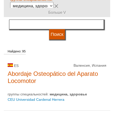
Больше V
язык обучения
типы университетов
Найдено: 95
статус университетов
Валенсия, Испания
ES
Abordaje Osteopático del Aparato
Locomotor
группы специальностей:
медицина, здоровье
CEU Universidad Cardenal Herrera