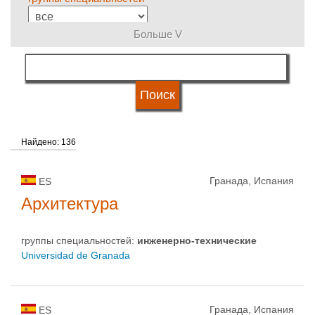
Больше V
язык обучения
типы университетов
Найдено: 136
статус университетов
Гранада, Испания
ES
Архитектура
группы специальностей:
инженерно-техническиe
Universidad de Granada
Гранада, Испания
ES