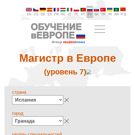
EN
CS
DE
ES
FR
HU
IT
PL
PT
РУ
SK
TR
УК
AR
中文
Магистр в Европе
(уровень 7)
страна
город
группы специальностей