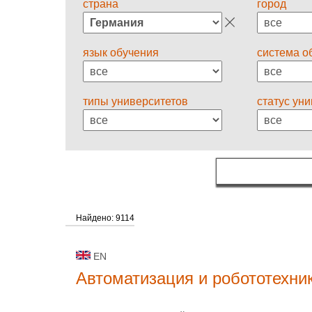
страна
город
язык обучения
система о
типы университетов
статус ун
Найдено: 9114
EN
Автоматизация и робототехни