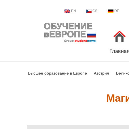
EN
CS
DE
Главна
Высшее образование в Европе
Австрия
Велик
Маг