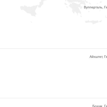
Вупперталь, 
Айхштет, 
Бохум, Г