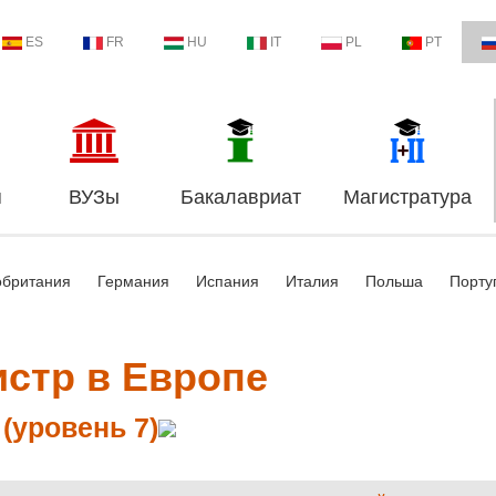
ES
FR
HU
IT
PL
PT
я
ВУЗы
Бакалавриат
Магистратура
обритания
Германия
Испания
Италия
Польша
Порту
истр в Европе
(уровень 7)