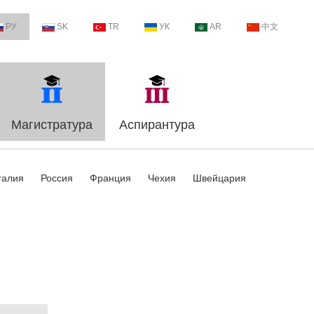
РУ
SK
TR
УК
AR
中文
Магистратура
Аспирантура
галия
Россия
Франция
Чехия
Швейцария