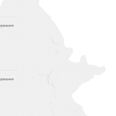
ермания
ермания