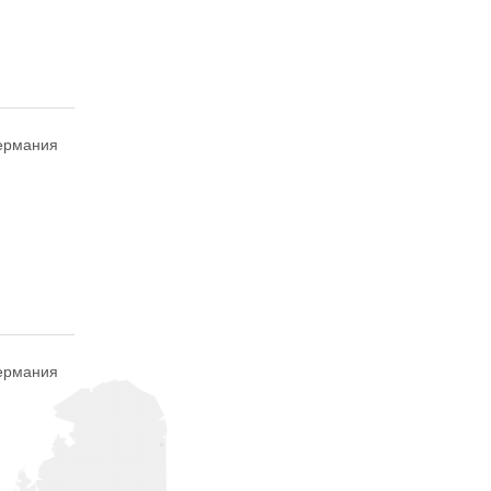
ермания
ермания