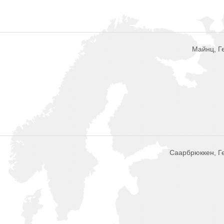
Майнц, Г
Саарбрюккен, Г