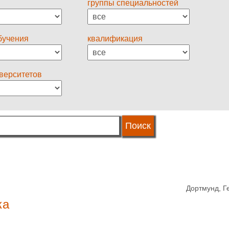
группы специальностей
бучения
квалификация
иверситетов
Дортмунд, Г
ка