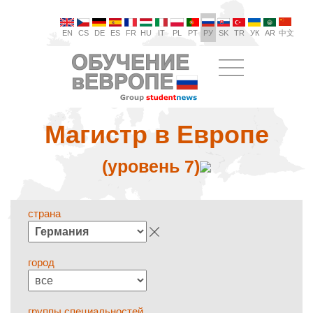
EN
CS
DE
ES
FR
HU
IT
PL
PT
РУ
SK
TR
УК
AR
中文
Магистр в Европе
(уровень 7)
страна
город
группы специальностей