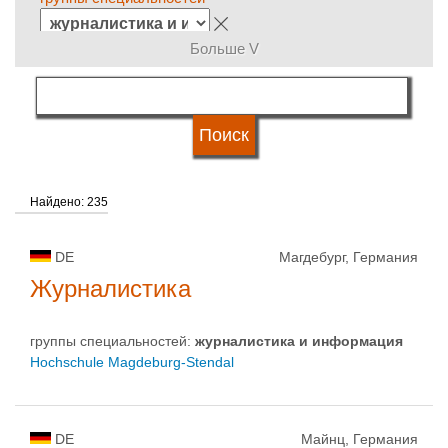
Больше V
язык обучения
система обучения
Найдено: 235
квалификация
DE
Магдебург, Германия
типы университетов
Журналистика
группы специальностей:
журналистика и информация
статус университетов
Hochschule Magdeburg-Stendal
DE
Майнц, Германия