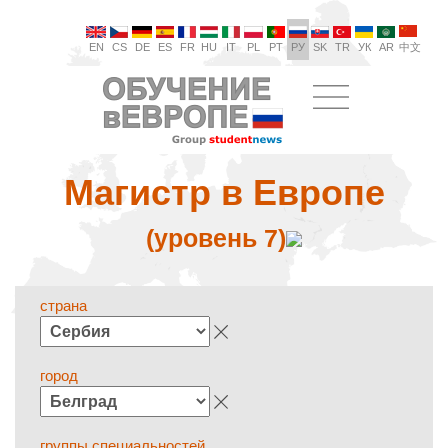
EN
CS
DE
ES
FR
HU
IT
PL
PT
РУ
SK
TR
УК
AR
中文
Магистр в Европе
(уровень 7)
страна
город
группы специальностей