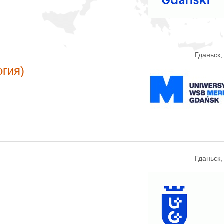
Гданьск
огия)
Гданьск