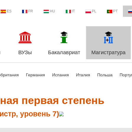
ES
FR
HU
IT
PL
PT
я
ВУЗы
Бакалавриат
Магистратура
обритания
Германия
Испания
Италия
Польша
Порту
ная первая степень
истр, уровень 7)