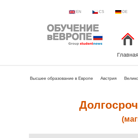
EN
CS
DE
Главна
Высшее образование в Европе
Австрия
Велик
Долгосроч
(маг