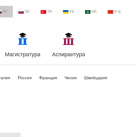
РУ
SK
TR
УК
AR
中文
Магистратура
Аспирантура
галия
Россия
Франция
Чехия
Швейцария