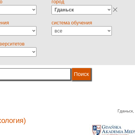
о
город
ения
система обучения
иверситетов
Гданьск
хология)