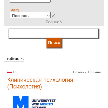
город
Больше V
группы специальностей
язык обучения
Найдено: 49
система обучения
PL
Познань, Польша
типы университетов
Клиническая психология
(Психология)
статус университетов