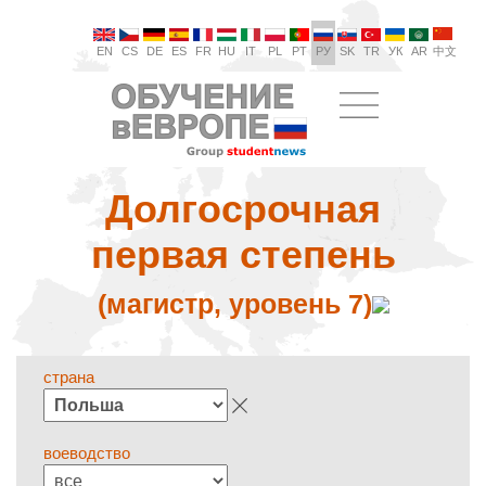
EN
CS
DE
ES
FR
HU
IT
PL
PT
РУ
SK
TR
УК
AR
中文
Долгосрочная
первая степень
(магистр, уровень 7)
страна
воеводство