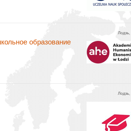
Лодзь
школьное образование
Лодзь