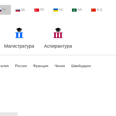
РУ
SK
TR
УК
AR
中文
Магистратура
Аспирантура
галия
Россия
Франция
Чехия
Швейцария