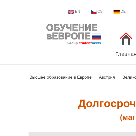
EN
CS
DE
Главна
Высшее образование в Европе
Австрия
Велик
Долгосроч
(маг