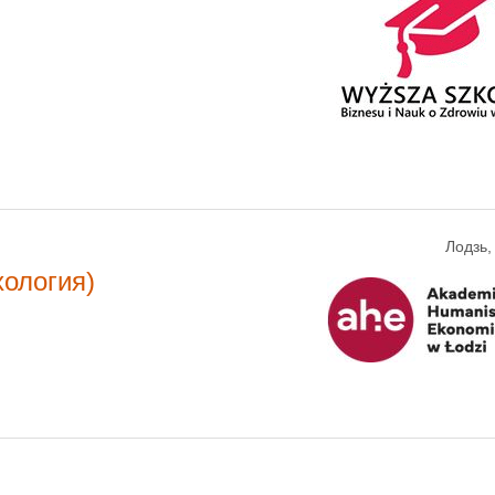
Лодзь
хология)