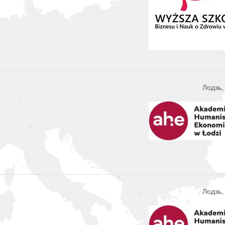
Лодзь
Лодзь