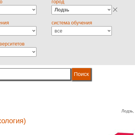
о
город
ения
система обучения
иверситетов
Лодзь
хология)