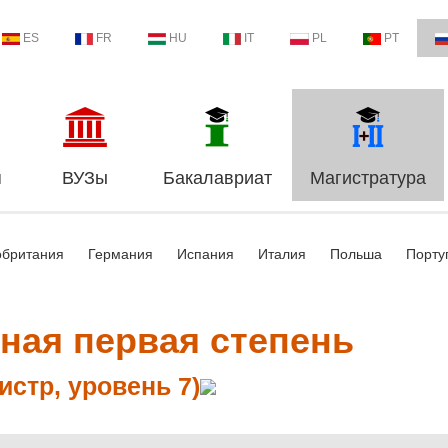
ES
FR
HU
IT
PL
PT
я
ВУЗы
Бакалавриат
Магистратура
обритания
Германия
Испания
Италия
Польша
Порту
ная первая степень
истр, уровень 7)