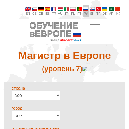
EN
CS
DE
ES
FR
HU
IT
PL
PT
РУ
SK
TR
УК
AR
中文
Магистр в Европе
(уровень 7)
страна
город
группы специальностей