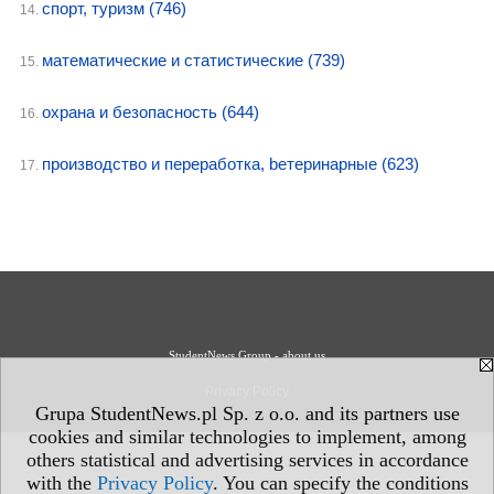
спорт, туризм
(746)
14.
математические и статистические
(739)
15.
oхрана и безопасность
(644)
16.
производство и пepepaбoткa, bетеринарные
(623)
17.
StudentNews Group - about us
Privacy Policy
Grupa StudentNews.pl Sp. z o.o. and its partners use
cookies and similar technologies to implement, among
others statistical and advertising services in accordance
with the
Privacy Policy
. You can specify the conditions