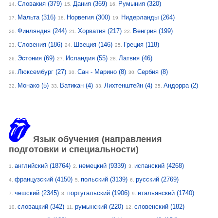
Словакия
(379)
Дания
(369)
Румыния
(320)
14.
15.
16.
Мальта
(316)
Норвегия
(300)
Нидерланды
(264)
17.
18.
19.
Финляндия
(244)
Хорватия
(217)
Венгрия
(199)
20.
21.
22.
Словения
(186)
Швеция
(146)
Греция
(118)
23.
24.
25.
Эстония
(69)
Исландия
(55)
Латвия
(46)
26.
27.
28.
Люксембург
(27)
Сан - Марино
(8)
Сербия
(8)
29.
30.
30.
Монако
(5)
Ватикан
(4)
Лихтенштейн
(4)
Андорра
(2)
32.
33.
33.
35.
Язык обучения (направления
подготовки и специальности)
английский
(18764)
немецкий
(9339)
испанский
(4268)
1.
2.
3.
французский
(4150)
польский
(3139)
русский
(2769)
4.
5.
6.
чешский
(2345)
португальский
(1906)
итальянский
(1740)
7.
8.
9.
словацкий
(342)
румынский
(220)
словенский
(182)
10.
11.
12.