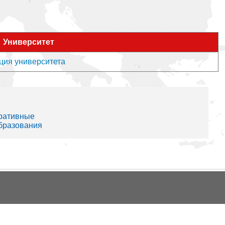
Университет
ция университета
тративные
образования