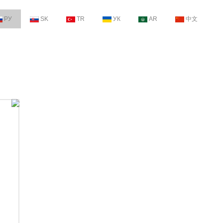
РУ
SK
TR
УК
AR
中文