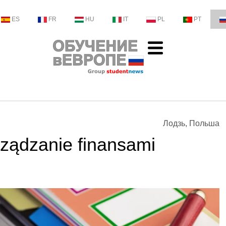
ES
FR
HU
IT
PL
PT
Лодзь, Польша
ządzanie finansami